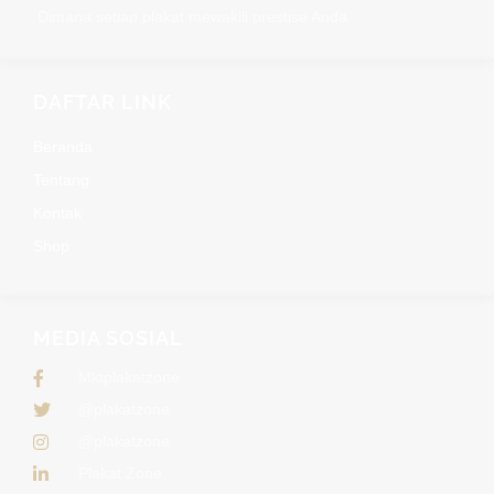
Dimana setiap plakat mewakili prestise Anda
DAFTAR LINK
Beranda
Tentang
Kontak
Shop
MEDIA SOSIAL
Mktplakatzone
@plakatzone
@plakatzone
Plakat Zone