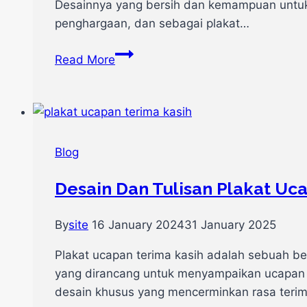
Desainnya yang bersih dan kemampuan untuk
penghargaan, dan sebagai plakat…
3
Read More
Contoh
Plakat
Akrilik
untuk
Souvenir
Blog
wisuda
Desain Dan Tulisan Plakat Uc
By
site
16 January 2024
31 January 2025
Plakat ucapan terima kasih adalah sebuah ben
yang dirancang untuk menyampaikan ucapan te
desain khusus yang mencerminkan rasa terima