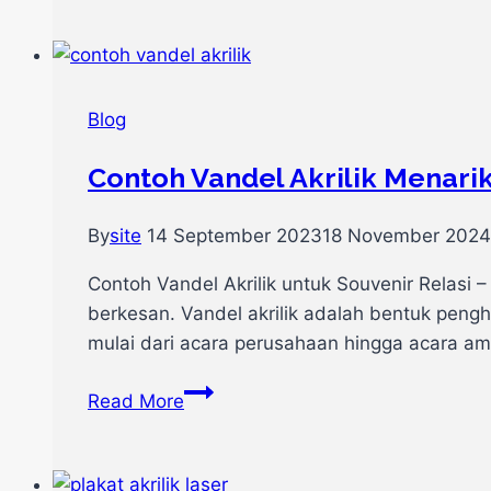
Akrilik:
Keindahan
Seni
dan
Blog
Penghargaan
yang
Contoh Vandel Akrilik Menarik
Tahan
Lama
By
site
14 September 2023
18 November 2024
Contoh Vandel Akrilik untuk Souvenir Relasi – 
berkesan. Vandel akrilik adalah bentuk pen
mulai dari acara perusahaan hingga acara am
Contoh
Read More
Vandel
Akrilik
Menarik