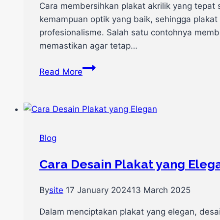
Cara membersihkan plakat akrilik yang tepat 
kemampuan optik yang baik, sehingga plakat
profesionalisme. Salah satu contohnya membe
memastikan agar tetap…
6
Read More
Cara
Membersihkan
Plakat
Akrilik
dengan
Blog
Baik
dan
Cara Desain Plakat yang Ele
Benar
By
site
17 January 2024
13 March 2025
Dalam menciptakan plakat yang elegan, des