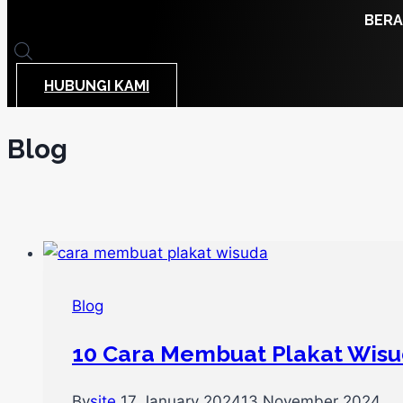
BER
HUBUNGI KAMI
Blog
Blog
10 Cara Membuat Plakat Wis
By
site
17 January 2024
13 November 2024