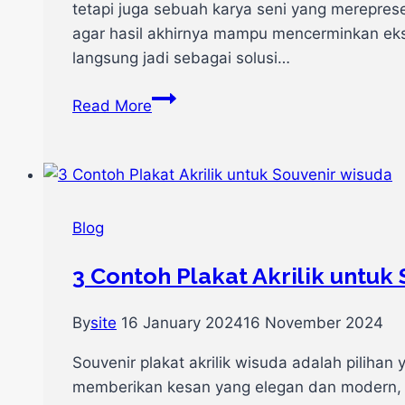
tetapi juga sebuah karya seni yang merepres
agar hasil akhirnya mampu mencerminkan eksk
langsung jadi sebagai solusi…
Cara
Read More
Desain
Plakat
yang
Elegan
Sebagai
Blog
Kenang-
kenangan
3 Contoh Plakat Akrilik untuk
By
site
16 January 2024
16 November 2024
Souvenir plakat akrilik wisuda adalah piliha
memberikan kesan yang elegan dan modern,