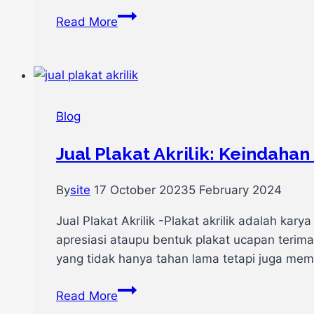
Desain
Read More
Dan
Tulisan
Plakat
Ucapan
Terima
Blog
Kasih,
Beserta
Jual Plakat Akrilik: Keindah
Contohnya!
By
site
17 October 2023
5 February 2024
Jual Plakat Akrilik -Plakat akrilik adalah k
apresiasi ataupu bentuk plakat ucapan terima 
yang tidak hanya tahan lama tetapi juga mempes
Jual
Read More
Plakat