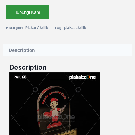
Hubungi Kami
Kategori :
Plakat Akrilik
Tag :
plakat akrilik
Description
Description