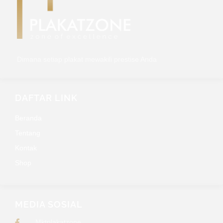
Dimana setiap plakat mewakili prestise Anda
DAFTAR LINK
Beranda
Tentang
Kontak
Shop
MEDIA SOSIAL
Mktplakatzone