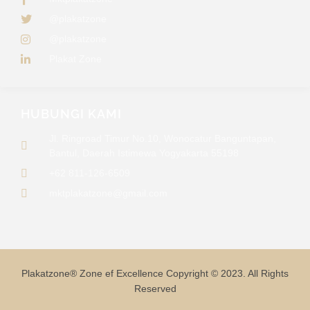
@plakatzone
@plakatzone
Plakat Zone
HUBUNGI KAMI
Jl. Ringroad Timur No.10, Wonocatur Banguntapan,
Bantul, Daerah Istimewa Yogyakarta 55198
+62 811-126-6509
mktplakatzone@gmail.com
Plakatzone® Zone ef Excellence Copyright © 2023. All Rights
Reserved