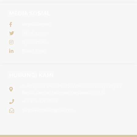
MEDIA SOSIAL
Mktplakatzone
@plakatzone
@plakatzone
Plakat Zone
HUBUNGI KAMI
Jl. Ringroad Timur No.10, Wonocatur Banguntapan,
Bantul, Daerah Istimewa Yogyakarta 55198
+62 811-126-6509
mktplakatzone@gmail.com