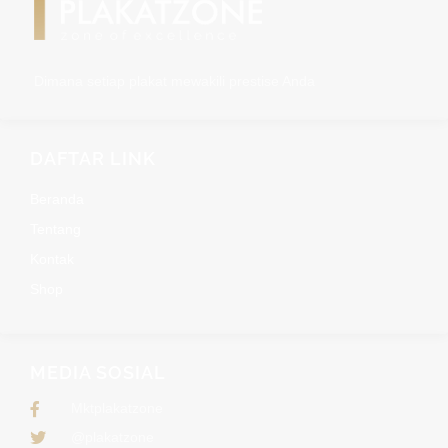
Dimana setiap plakat mewakili prestise Anda
DAFTAR LINK
Beranda
Tentang
Kontak
Shop
MEDIA SOSIAL
Mktplakatzone
@plakatzone