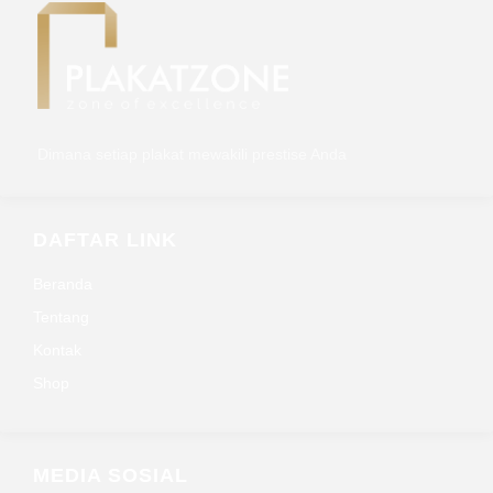
Dimana setiap plakat mewakili prestise Anda
DAFTAR LINK
Beranda
Tentang
Kontak
Shop
MEDIA SOSIAL