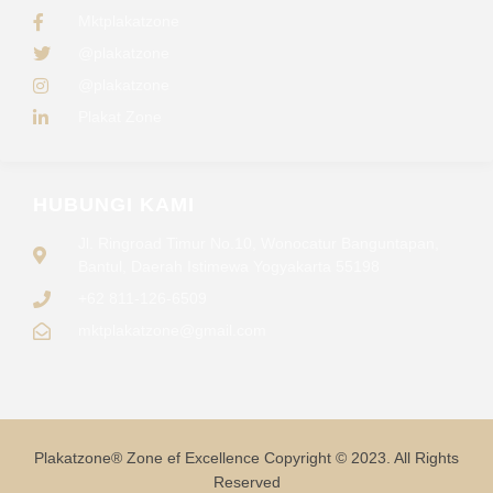
Mktplakatzone
@plakatzone
@plakatzone
Plakat Zone
HUBUNGI KAMI
Jl. Ringroad Timur No.10, Wonocatur Banguntapan,
Bantul, Daerah Istimewa Yogyakarta 55198
+62 811-126-6509
mktplakatzone@gmail.com
Plakatzone® Zone ef Excellence Copyright © 2023. All Rights
Reserved