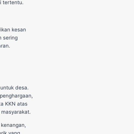
 tertentu.
ikan kesan
m sering
ran.
n untuk desa.
 penghargaan,
ta KKN atas
 masyarakat.
 kenangan,
rik yang