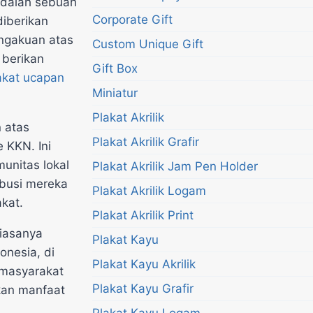
dalah sebuah
Corporate Gift
iberikan
engakuan atas
Custom Unique Gift
 berikan
Gift Box
akat ucapan
Miniatur
Plakat Akrilik
 atas
Plakat Akrilik Grafir
 KKN. Ini
munitas lokal
Plakat Akrilik Jam Pen Holder
ibusi mereka
Plakat Akrilik Logam
kat.
Plakat Akrilik Print
iasanya
Plakat Kayu
onesia, di
Plakat Kayu Akrilik
 masyarakat
Plakat Kayu Grafir
an manfaat
Plakat Kayu Logam