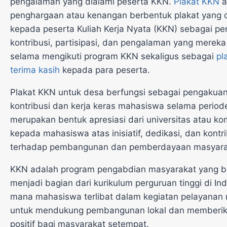
pengalaman yang dialami peserta KKN.
Plakat KKN
a
penghargaan atau kenangan berbentuk plakat yang d
kepada peserta Kuliah Kerja Nyata (KKN) sebagai p
kontribusi, partisipasi, dan pengalaman yang mereka
selama mengikuti program KKN sekaligus sebagai
pl
terima kasih
kepada para peserta.
Plakat KKN untuk desa berfungsi sebagai pengakuan
kontribusi dan kerja keras mahasiswa selama periode
merupakan bentuk apresiasi dari universitas atau ko
kepada mahasiswa atas inisiatif, dedikasi, dan kontr
terhadap pembangunan dan pemberdayaan masyara
KKN adalah program pengabdian masyarakat yang b
menjadi bagian dari kurikulum perguruan tinggi di Ind
mana mahasiswa terlibat dalam kegiatan pelayanan
untuk mendukung pembangunan lokal dan memberik
positif bagi masyarakat setempat.