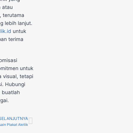
n atau
, terutama
 lebih lanjut.
lik.id
untuk
an terima
omisasi
omitmen untuk
visual, tetapi
i. Hubungi
 buatlah
gai.
SELANJUTNYA
in Plakat Akrilik