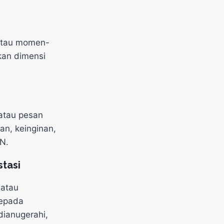
 atau momen-
kan dimensi
 atau pesan
an, keinginan,
KN.
tasi
atau
kepada
dianugerahi,