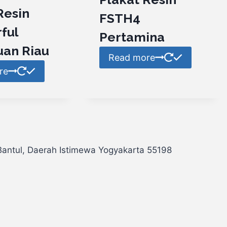
Resin
FSTH4
ful
Pertamina
uan Riau
Read more
re
Bantul, Daerah Istimewa Yogyakarta 55198