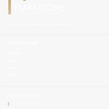
Dimana setiap plakat mewakili prestise Anda
DAFTAR LINK
Beranda
Tentang
Kontak
Shop
MEDIA SOSIAL
Mktplakatzone